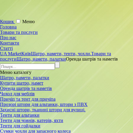
Кошик
Меню
Головна
Товари та послуги
Про нас
Контакти
Статті
UA Market
Київ
Шатро, намети, тенти, чохли.
Товари та
послуги
Шатро, намети, палатки
Оренда шатрів та наметів
Меню
каталогу
Шатро, намети, палатки
Купити шатро, намет
Оренда шатрів та наметів
Чохол для меблів
Причіп та тент для причіпа
Прозорі штори для альтанки, штори з ПВХ
Захисні штори, тканині штори для вулиці.
Тенти для альтанки
Тенти для човнів, катерів, яхти
Тенти для гойдалки
Сумки чохли для запасного колеса