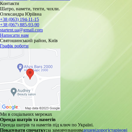
Контакти
Шатро, намети, тенти, чохли.
Олександра Юріївна
+38 (063) 194-11-15
+38 (067) 885-93-90
startent.ua@gmail.com
Написати нам
Святошинський район, Київ
Графік роботи
Ми в соціальних мережах
Оренда шатрів та наметів
Оренда шатрів та наметів під ключ по Україні.
Показувати спочатку:
за замовчуванням
дешеві
дорогі
старі
нові