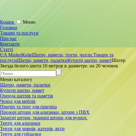
Кошик
Меню
Головна
Товари та послуги
Про нас
Контакти
Статті
UA Market
Київ
Шатро, намети, тенти, чохли.
Товари та
послуги
Шатро, намети, палатки
Купити шатро, намет
Шатер
Звезда белого цвета 10 метров в диаметре. на 20 человек
Меню
каталогу
Шатро, намети, палатки
Купити шатро, намет
Оренда шатрів та наметів
Чохол для меблів
Причіп та тент для причіпа
Прозорі штори для альтанки, штори з ПВХ
Захисні штори, тканині штори для вулиці.
Тенти для альтанки
Тенти для човнів, катерів, яхти
Тенти для гойдалки