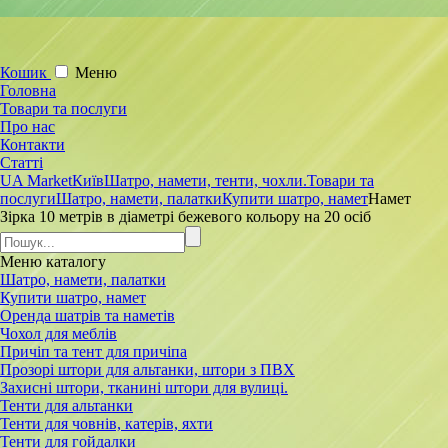
Кошик
Меню
Головна
Товари та послуги
Про нас
Контакти
Статті
UA Market
Київ
Шатро, намети, тенти, чохли.
Товари та
послуги
Шатро, намети, палатки
Купити шатро, намет
Намет
Зірка 10 метрів в діаметрі бежевого кольору на 20 осіб
Меню
каталогу
Шатро, намети, палатки
Купити шатро, намет
Оренда шатрів та наметів
Чохол для меблів
Причіп та тент для причіпа
Прозорі штори для альтанки, штори з ПВХ
Захисні штори, тканині штори для вулиці.
Тенти для альтанки
Тенти для човнів, катерів, яхти
Тенти для гойдалки