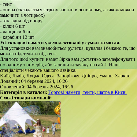
- тент
- опора (складається з трьох частин в основному, а також можна
замочити з чотирьох)
- закладна під опору
- кілки 6 шт
- ланцюги 6 шт
- карабіни 12 шт
Усі складові намети укомплектовані у сумки та чохли.
Для установки вам знадобиться рулетка, кувалда і бажано те, що
можна підстелити під тент.
Для того щоб купити намет Зірка вам достатньо зателефонувати
по одному з номерів, або залишити заявку на сайті. Наші
спеціалісти чекають вашого дзвінка.
Київ, Львів, Луцьк, Одеса, Запоріжжя, Дніпро, Умань, Харків.
Доданий: 04 березня 2024, 16:26
Оновлений: 04 березня 2024, 16:26
Категорія в каталозі:
Торгові намети, тенти, шатра в Києві
Схожі товари компанії: